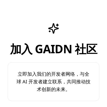
加入 GAIDN 社区
立即加入我们的开发者网络，与全
球 AI 开发者建立联系，共同推动技
术创新的未来。