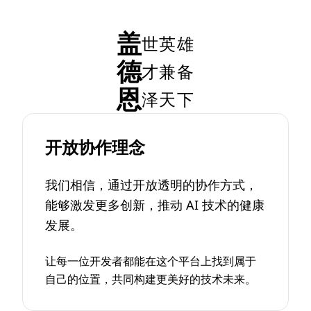
盖
世
英
雄
德
才
兼
备
恩
泽
天
下
开放协作理念
我们相信，通过开放透明的协作方式，
能够激发更多创新，推动 AI 技术的健康
发展。
让每一位开发者都能在这个平台上找到属于
自己的位置，共同构建更美好的技术未来。