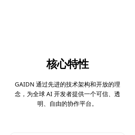
核心特性
GAIDN 通过先进的技术架构和开放的理
念，为全球 AI 开发者提供一个可信、透
明、自由的协作平台。