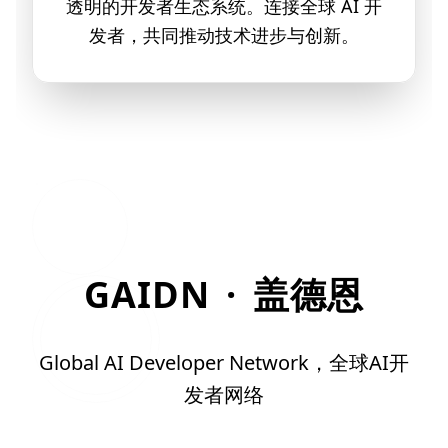
透明的开发者生态系统。连接全球 AI 开
发者，共同推动技术进步与创新。
GAIDN
·
盖德恩
Global AI Developer Network，全球AI开
发者网络