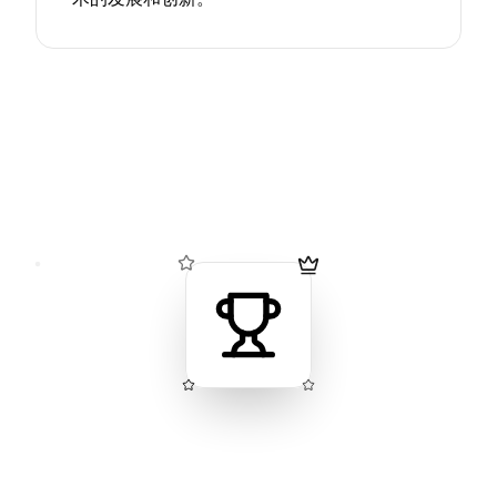
GAIDN 开发者榜单